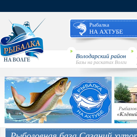
Рыбалка
НА АХТУБЕ
Володарский район
Базы на раскатах Волги
Рыболовная база Сазаний хутор