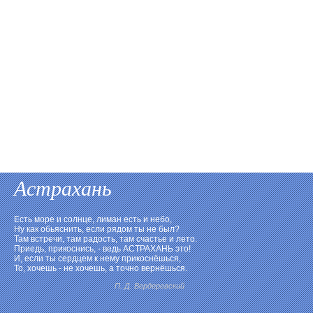
Астрахань
Есть море и солнце, лиман есть и небо,
Ну как обьяснить, если рядом ты не был?
Там встречи, там радость, там счастье и лето.
Приедь, прикоснись, - ведь АСТРАХАНЬ это!
И, если ты сердцем к нему прикоснёшься,
То, хочешь - не хочешь, а точно вернёшься.
П. Д. Вердеревский