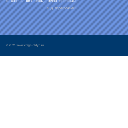
То, хочешь - не хочешь, а точно вернёшься.
П. Д. Вердеревский
© 2021 www.volga-otdyh.ru