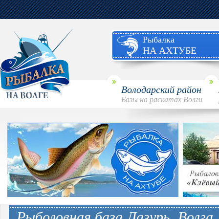
Рыбалка
НА АХТУБЕ
Володарский район
Базы на раскатах Волги
Рыболовная база Лазурь. Волга