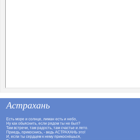
Астрахань
Есть море и солнце, лиман есть и небо,
Ну как обьяснить, если рядом ты не был?
Там встречи, там радость, там счастье и лето.
Приедь, прикоснись, - ведь АСТРАХАНЬ это!
И, если ты сердцем к нему прикоснёшься,